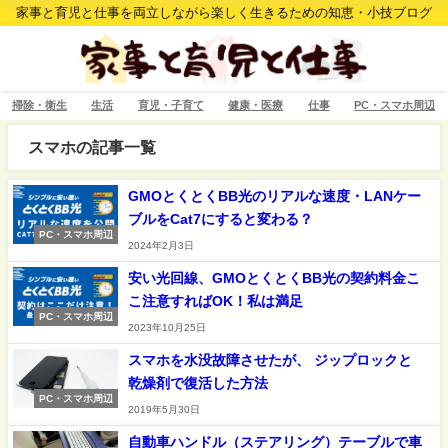
家事と育児と仕事を両立しながら楽しく生きるための知恵・小技ブログ
掃除・衛生
生活
育児・子育て
健康・医療
仕事
PC・スマホ周辺
スマホの記事一覧
GMOとくとくBB光のリアルな速度・LANケー
ブルをCat7にすると変わる？
PC・スマホ周辺
2024年2月3日
安い光回線、GMOとくとくBB光の契約料金こ
こ注意すればOK！私は満足
PC・スマホ周辺
2023年10月25日
スマホを水没故障させたが、 ジップロックと
乾燥剤で復活した方法
PC・スマホ周辺
2019年5月30日
自動車ハンドル（ステアリング）テーブルで車