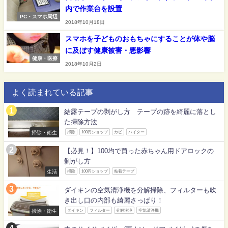
内で作業台を設置
PC・スマホ周辺
2018年10月18日
スマホを子どものおもちゃにすることが体や脳
に及ぼす健康被害・悪影響
健康・医療
2018年10月2日
よく読まれている記事
結露テープの剥がし方 テープの跡を綺麗に落とし
た掃除方法
掃除・衛生
掃除
100円ショップ
カビ
ハイター
【必見！】100均で買った赤ちゃん用ドアロックの
剝がし方
生活
掃除
100円ショップ
粘着テープ
ダイキンの空気清浄機を分解掃除、フィルターも吹
き出し口の内部も綺麗さっぱり！
掃除・衛生
ダイキン
フィルター
分解洗浄
空気清浄機