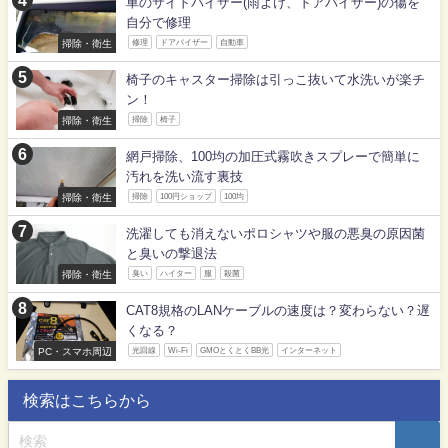
車のサイドバイザー(雨よけ、ドアバイザー)の傷を
自分で修理
掃除・衛生
修理
ドアバイザー
自動車
椅子のキャスター掃除は引っこ抜いて水洗いが楽チ
ン！
掃除・衛生
掃除
椅子
網戸掃除、100均の加圧式霧吹きスプレーで簡単に
汚れを洗い流す裏技
掃除・衛生
掃除
100円ショップ
100均
洗濯しても消えないポロシャツや服の悪臭の原因菌
と臭いの撃退法
掃除・衛生
臭い
ハイター
服
殺菌
CAT8規格のLANケーブルの速度は？変わらない？遅
くなる？
PC・スマホ周辺
光回線
Wi-Fi
GMOとくとくBB光
インターネット
検索はこちらから