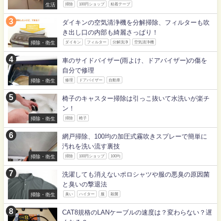
生活
掃除
100円ショップ
粘着テープ
ダイキンの空気清浄機を分解掃除、フィルターも吹
き出し口の内部も綺麗さっぱり！
掃除・衛生
ダイキン
フィルター
分解洗浄
空気清浄機
車のサイドバイザー(雨よけ、ドアバイザー)の傷を
自分で修理
掃除・衛生
修理
ドアバイザー
自動車
椅子のキャスター掃除は引っこ抜いて水洗いが楽チ
ン！
掃除・衛生
掃除
椅子
網戸掃除、100均の加圧式霧吹きスプレーで簡単に
汚れを洗い流す裏技
掃除・衛生
掃除
100円ショップ
100均
洗濯しても消えないポロシャツや服の悪臭の原因菌
と臭いの撃退法
掃除・衛生
臭い
ハイター
服
殺菌
CAT8規格のLANケーブルの速度は？変わらない？遅