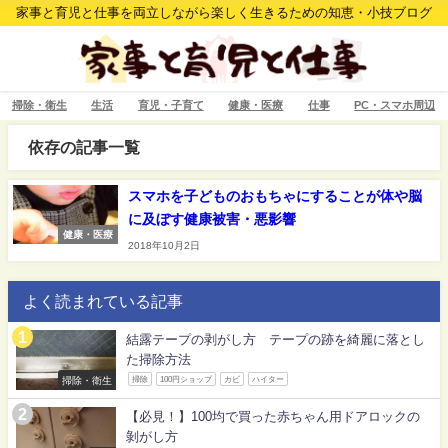
家事と育児と仕事を両立しながら楽しく生きるための知恵・小技ブログ
掃除・衛生
生活
育児・子育て
健康・医療
仕事
PC・スマホ周辺
依存の記事一覧
スマホを子どものおもちゃにすることが体や脳
に及ぼす健康被害・悪影響
健康・医療
2018年10月2日
よく読まれている記事
結露テープの剥がし方 テープの跡を綺麗に落とし
た掃除方法
掃除・衛生
掃除
100円ショップ
カビ
ハイター
【必見！】100均で買った赤ちゃん用ドアロックの
剝がし方